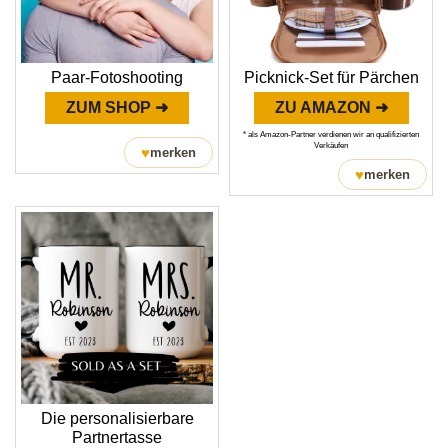
Paar-Fotoshooting
Picknick-Set für Pärchen
ZUM SHOP ➜
ZU AMAZON ➜
* als Amazon-Partner verdienen wir an qualifizierten
Verkäufen
♥
merken
♥
merken
Die personalisierbare
Partnertasse