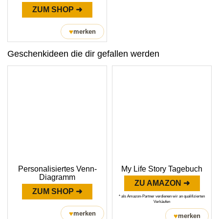
ZUM SHOP ➜
♥
merken
Geschenkideen die dir gefallen werden
Personalisiertes Venn-
My Life Story Tagebuch
Diagramm
ZU AMAZON ➜
ZUM SHOP ➜
* als Amazon-Partner verdienen wir an qualifizierten
Verkäufen
♥
merken
♥
merken