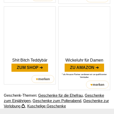
Shit Bitch Teddybär
Wickeluhr für Damen
ZUM SHOP ➜
ZU AMAZON ➜
* als Amazon-Partner verdienen wir an qualifizierten
Verkäufen
♥
merken
♥
merken
Geschenk-Themen:
Geschenke für die Ehefrau
,
Geschenke
zum Einjährigen
,
Geschenke zum Polterabend
,
Geschenke zur
Verlobung 💍
,
Kuschelige Geschenke