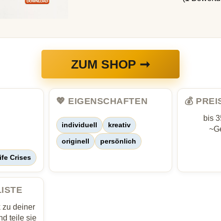
ZUM SHOP ➞
💖 EIGENSCHAFTEN
💰 PRE
bis 
individuell
kreativ
~Ge
originell
persönlich
ife Crises
LISTE
zu deiner
d teile sie