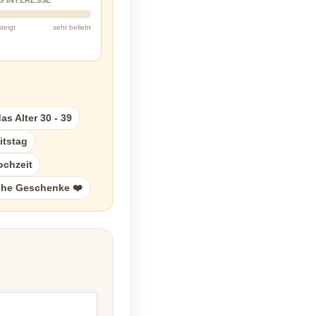
S INTERESSE
steigt
sehr beliebt
s Alter 30 - 39
tstag
ochzeit
he Geschenke ❤️