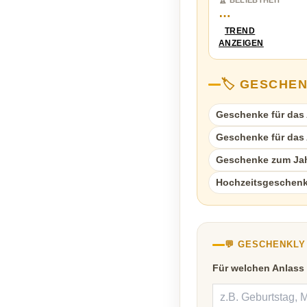
🏆 BELIEBTHEIT
…
TREND
ANZEIGEN
🏷️ GESCHE
Geschenke für das A
Geschenke für das A
Geschenke zum Ja
Hochzeitsgeschen
💬 GESCHENKL
Für welchen Anlass