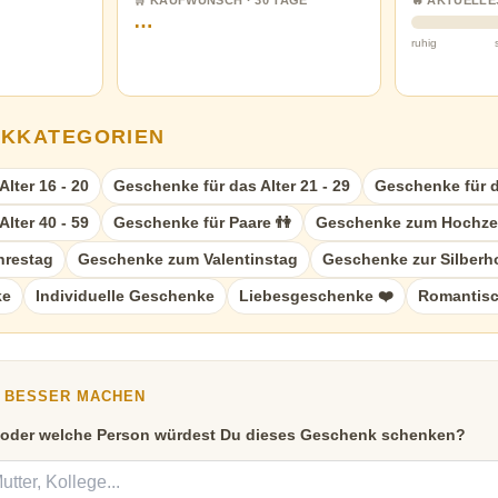
🛒 KAUFWUNSCH · 30 TAGE
🔥 AKTUELLE
…
ruhig
NKKATEGORIEN
lter 16 - 20
Geschenke für das Alter 21 - 29
Geschenke für da
lter 40 - 59
Geschenke für Paare 👫
Geschenke zum Hochzei
hrestag
Geschenke zum Valentinstag
Geschenke zur Silberh
ke
Individuelle Geschenke
Liebesgeschenke ❤️
Romantisc
Y BESSER MACHEN
 oder welche Person würdest Du dieses Geschenk schenken?