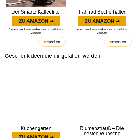
Der Smarte Kaffeefilter
Fahrrad Becherhalter
ZU AMAZON ➜
ZU AMAZON ➜
* als Amazon-Partner verdienen wir an qualifizierten
* als Amazon-Partner verdienen wir an qualifizierten
Verkäufen
Verkäufen
♥
♥
merken
merken
Geschenkideen die dir gefallen werden
Küchengarten
Blumenstrauß – Die
besten Wünsche
ZU AMAZON ➜