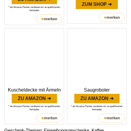
ZUM SHOP ➜
* als Amazon-Partner verdienen wir an qualifizierten
Verkäufen
♥
merken
♥
merken
Kuscheldecke mit Ärmeln
Saugroboter
ZU AMAZON ➜
ZU AMAZON ➜
* als Amazon-Partner verdienen wir an qualifizierten
* als Amazon-Partner verdienen wir an qualifizierten
Verkäufen
Verkäufen
♥
♥
merken
merken
Geschenk-Themen:
Einweihungsgeschenke
,
Kaffee