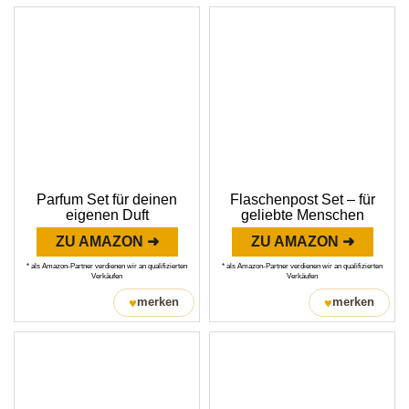
Parfum Set für deinen
Flaschenpost Set – für
eigenen Duft
geliebte Menschen
ZU AMAZON ➜
ZU AMAZON ➜
* als Amazon-Partner verdienen wir an qualifizierten
* als Amazon-Partner verdienen wir an qualifizierten
Verkäufen
Verkäufen
♥
♥
merken
merken