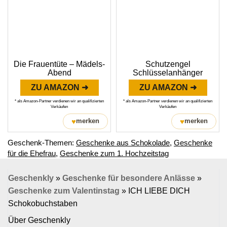
Die Frauentüte – Mädels-
Schutzengel
Abend
Schlüsselanhänger
ZU AMAZON ➜
ZU AMAZON ➜
* als Amazon-Partner verdienen wir an qualifizierten
* als Amazon-Partner verdienen wir an qualifizierten
Verkäufen
Verkäufen
♥
♥
merken
merken
Geschenk-Themen:
Geschenke aus Schokolade
,
Geschenke
für die Ehefrau
,
Geschenke zum 1. Hochzeitstag
Geschenkly
»
Geschenke für besondere Anlässe
»
Geschenke zum Valentinstag
»
ICH LIEBE DICH
Schokobuchstaben
Über Geschenkly