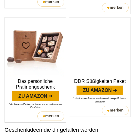
♥
merken
♥
merken
Das persönliche
DDR Süßigkeiten Paket
Pralinengeschenk
ZU AMAZON ➜
ZU AMAZON ➜
* als Amazon-Partner verdienen wir an qualifizierten
Verkäufen
* als Amazon-Partner verdienen wir an qualifizierten
Verkäufen
♥
merken
♥
merken
Geschenkideen die dir gefallen werden