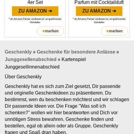
4er Set
Parfum mit Cocktailduft
ZU AMAZON ➜
ZU AMAZON ➜
* als Amazon-Partner verdienen wir an qualifizierten
* als Amazon-Partner verdienen wir an qualifizierten
Verkäufen
Verkäufen
♥
♥
merken
merken
Geschenkly
»
Geschenke für besondere Anlässe
»
Junggesellenabschied
»
Kartenspiel
Junggesellinnenabschied
Über Geschenkly
Geschenkly hat es sich zum Ziel gesetzt, Dir passende
und originelle Geschenkideen zu präsentieren. Du
bestimmst, wen du beschenken möchtest und wir schlagen
Dir passende Ideen vor. Die Frage "Was soll ich
schenken?" wollen wir hier beantworten und Dich vor
unnötigen Stress bewahren. Geschenke finden und
bestellen, egal ob allein oder als Gruppe. Geschenkly
fragen und Spaß dran haben.