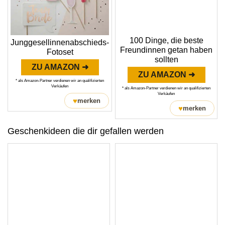
100 Dinge, die beste
Junggesellinnenabschieds-
Freundinnen getan haben
Fotoset
sollten
ZU AMAZON ➜
ZU AMAZON ➜
* als Amazon-Partner verdienen wir an qualifizierten
Verkäufen
* als Amazon-Partner verdienen wir an qualifizierten
Verkäufen
♥
merken
♥
merken
Geschenkideen die dir gefallen werden