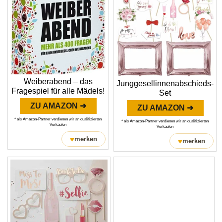
Weiberabend – das
Junggesellinnenabschieds-
Fragespiel für alle Mädels!
Set
ZU AMAZON ➜
ZU AMAZON ➜
* als Amazon-Partner verdienen wir an qualifizierten
* als Amazon-Partner verdienen wir an qualifizierten
Verkäufen
Verkäufen
♥
merken
♥
merken