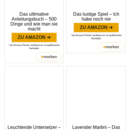
Das ultimative
Das lustige Spiel – Ich
Anleitungsbuch – 500
habe noch nie
Dinge und wie man sie
ZU AMAZON ➜
macht
* als Amazon-Partner verdienen wir an qualifizierten
ZU AMAZON ➜
Verkäufen
* als Amazon-Partner verdienen wir an qualifizierten
♥
merken
Verkäufen
♥
merken
Leuchtende Untersetzer –
Lavender Martini – Das