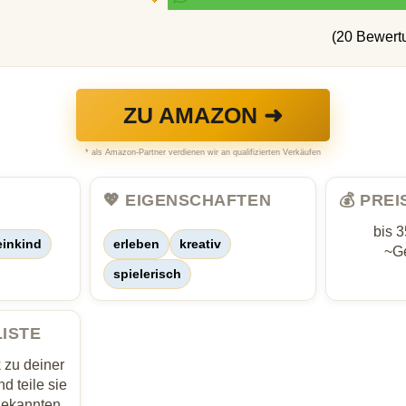
(20 Bewert
ZU AMAZON ➜
* als Amazon-Partner verdienen wir an qualifizierten Verkäufen
💖 EIGENSCHAFTEN
💰 PRE
bis 
einkind
erleben
kreativ
~Ge
spielerisch
LISTE
zu deiner
d teile sie
Bekannten