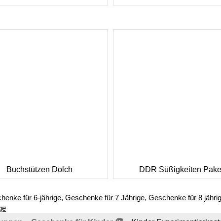
Buchstützen Dolch
DDR Süßigkeiten Pake
henke für 6-jährige
,
Geschenke für 7 Jährige
,
Geschenke für 8 jähri
ge