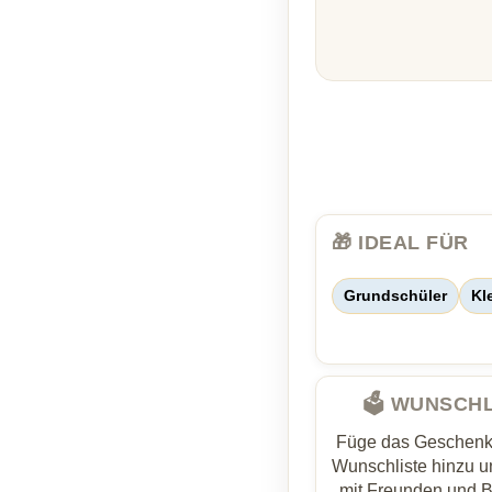
🎁 IDEAL FÜR
Grundschüler
Kl
🗳️ WUNSCH
Füge das Geschenk 
Wunschliste hinzu un
mit Freunden und 