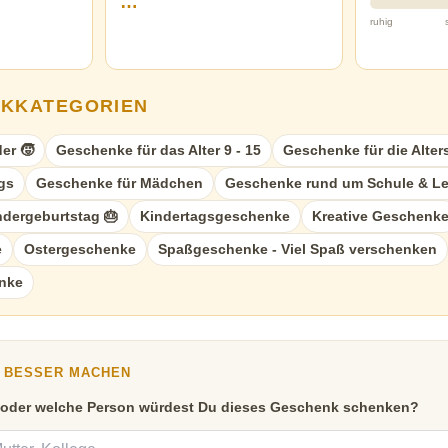
…
ruhig
NKKATEGORIEN
er 🧒
Geschenke für das Alter 9 - 15
Geschenke für die Alter
gs
Geschenke für Mädchen
Geschenke rund um Schule & L
dergeburtstag 🎂
Kindertagsgeschenke
Kreative Geschenk
e
Ostergeschenke
Spaßgeschenke - Viel Spaß verschenken
nke
Y BESSER MACHEN
 oder welche Person würdest Du dieses Geschenk schenken?