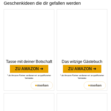
Geschenkideen die dir gefallen werden
Tasse mit deiner Botschaft
Das witzige Gästebuch
ZU AMAZON ➜
ZU AMAZON ➜
* als Amazon-Partner verdienen wir an qualifizierten
* als Amazon-Partner verdienen wir an qualifizierten
Verkäufen
Verkäufen
♥
♥
merken
merken