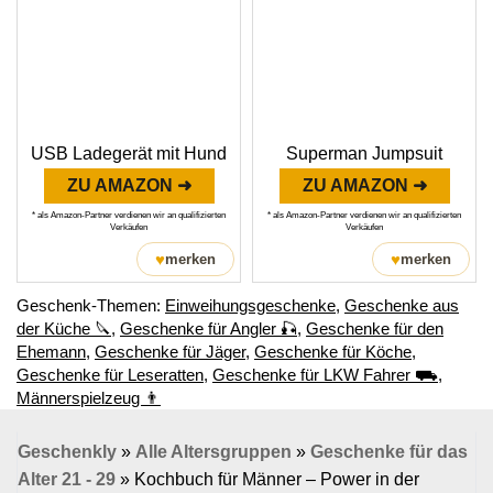
USB Ladegerät mit Hund
Superman Jumpsuit
ZU AMAZON ➜
ZU AMAZON ➜
* als Amazon-Partner verdienen wir an qualifizierten
* als Amazon-Partner verdienen wir an qualifizierten
Verkäufen
Verkäufen
♥
♥
merken
merken
Geschenk-Themen:
Einweihungsgeschenke
,
Geschenke aus
der Küche 🔪
,
Geschenke für Angler 🎣
,
Geschenke für den
Ehemann
,
Geschenke für Jäger
,
Geschenke für Köche
,
Geschenke für Leseratten
,
Geschenke für LKW Fahrer ⛟
,
Männerspielzeug 👨
Geschenkly
»
Alle Altersgruppen
»
Geschenke für das
Alter 21 - 29
»
Kochbuch für Männer – Power in der