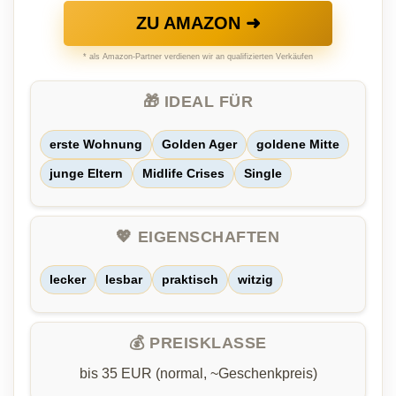
ZU AMAZON ➜
* als Amazon-Partner verdienen wir an qualifizierten Verkäufen
🎁 IDEAL FÜR
erste Wohnung
Golden Ager
goldene Mitte
junge Eltern
Midlife Crises
Single
💖 EIGENSCHAFTEN
lecker
lesbar
praktisch
witzig
💰 PREISKLASSE
bis 35 EUR (normal, ~Geschenkpreis)