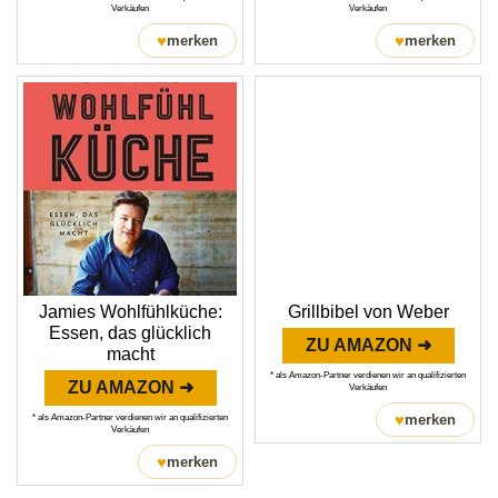
Verkäufen
Verkäufen
♥
♥
merken
merken
Jamies Wohlfühlküche:
Grillbibel von Weber
Essen, das glücklich
ZU AMAZON ➜
macht
* als Amazon-Partner verdienen wir an qualifizierten
ZU AMAZON ➜
Verkäufen
♥
merken
* als Amazon-Partner verdienen wir an qualifizierten
Verkäufen
♥
merken