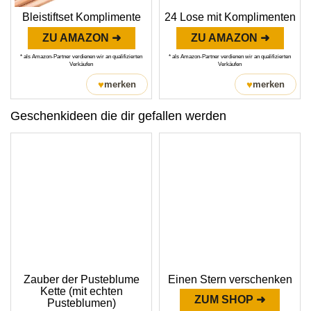
Bleistiftset Komplimente
24 Lose mit Komplimenten
ZU AMAZON ➜
ZU AMAZON ➜
* als Amazon-Partner verdienen wir an qualifizierten
* als Amazon-Partner verdienen wir an qualifizierten
Verkäufen
Verkäufen
♥
♥
merken
merken
Geschenkideen die dir gefallen werden
Zauber der Pusteblume
Einen Stern verschenken
Kette (mit echten
ZUM SHOP ➜
Pusteblumen)