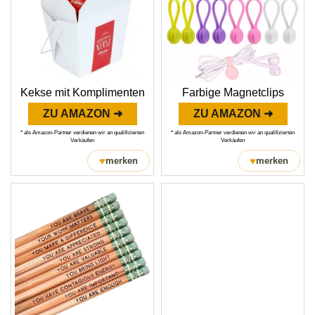
Kekse mit Komplimenten
Farbige Magnetclips
ZU AMAZON ➜
ZU AMAZON ➜
* als Amazon-Partner verdienen wir an qualifizierten
* als Amazon-Partner verdienen wir an qualifizierten
Verkäufen
Verkäufen
♥
♥
merken
merken