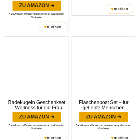
ZU AMAZON ➜
♥
merken
* als Amazon-Partner verdienen wir an qualifizierten
Verkäufen
♥
merken
Badekugeln Geschenkset
Flaschenpost Set – für
– Wellness für die Frau
geliebte Menschen
ZU AMAZON ➜
ZU AMAZON ➜
* als Amazon-Partner verdienen wir an qualifizierten
* als Amazon-Partner verdienen wir an qualifizierten
Verkäufen
Verkäufen
♥
♥
merken
merken