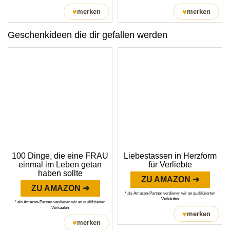
♥
♥
merken
merken
Geschenkideen die dir gefallen werden
100 Dinge, die eine FRAU
Liebestassen in Herzform
einmal im Leben getan
für Verliebte
haben sollte
ZU AMAZON ➜
ZU AMAZON ➜
* als Amazon-Partner verdienen wir an qualifizierten
Verkäufen
* als Amazon-Partner verdienen wir an qualifizierten
Verkäufen
♥
merken
♥
merken