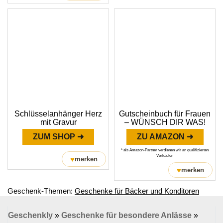
Schlüsselanhänger Herz
Gutscheinbuch für Frauen
mit Gravur
– WÜNSCH DIR WAS!
ZUM SHOP ➜
ZU AMAZON ➜
* als Amazon-Partner verdienen wir an qualifizierten
Verkäufen
♥
merken
♥
merken
Geschenk-Themen:
Geschenke für Bäcker und Konditoren
Geschenkly
»
Geschenke für besondere Anlässe
»