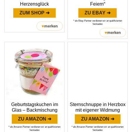
Herzensglück
Feiern“
ZUM SHOP ➜
ZU EBAY ➜
* als Ebay-Partner verdienen wir an qualifizierten
Verkäufen
♥
merken
♥
merken
Geburtstagskuchen im
Sternschnuppe in Herzbox
Glas – Backmischung
mit eigener Widmung
ZU AMAZON ➜
ZU AMAZON ➜
* als Amazon-Partner verdienen wir an qualifizierten
* als Amazon-Partner verdienen wir an qualifizierten
Verkäufen
Verkäufen