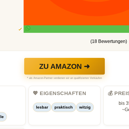
(18 Bewertungen)
ZU AMAZON ➜
* als Amazon-Partner verdienen wir an qualifizierten Verkäufen
💖 EIGENSCHAFTEN
💰 PRE
bis 
lesbar
praktisch
witzig
~Ge
le