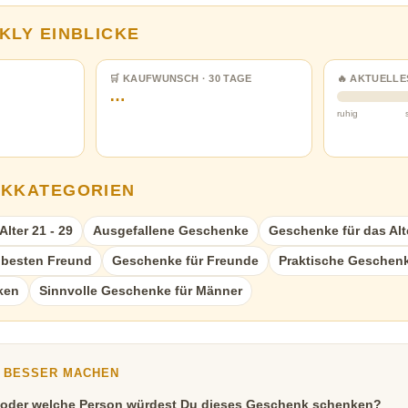
KLY EINBLICKE
🛒 KAUFWUNSCH · 30 TAGE
🔥 AKTUELLE
…
ruhig
NKKATEGORIEN
lter 21 - 29
Ausgefallene Geschenke
Geschenke für das Alte
 besten Freund
Geschenke für Freunde
Praktische Geschen
ken
Sinnvolle Geschenke für Männer
Y BESSER MACHEN
 oder welche Person würdest Du dieses Geschenk schenken?