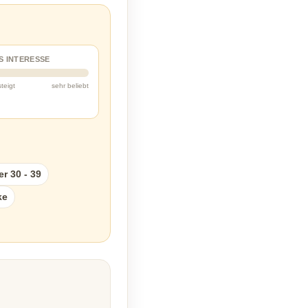
S INTERESSE
steigt
sehr beliebt
r 30 - 39
ke