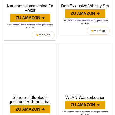
Kartenmischmaschine für
Das Exklusive Whisky Set
Poker
ZU AMAZON ➜
ZU AMAZON ➜
* als Amazon-Partner verdienen wir an qualifizierten
Verkäufen
* als Amazon-Partner verdienen wir an qualifizierten
Verkäufen
♥
merken
♥
merken
Sphero – Bluetooth
WLAN Wasserkocher
gesteuerter Roboterball
ZU AMAZON ➜
ZU AMAZON ➜
* als Amazon-Partner verdienen wir an qualifizierten
Verkäufen