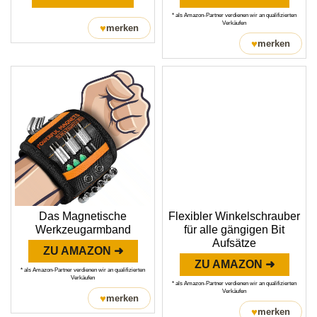
* als Amazon-Partner verdienen wir an qualifizierten
Verkäufen
♥
merken
♥
merken
Flexibler Winkelschrauber
Das Magnetische
für alle gängigen Bit
Werkzeugarmband
Aufsätze
ZU AMAZON ➜
ZU AMAZON ➜
* als Amazon-Partner verdienen wir an qualifizierten
Verkäufen
* als Amazon-Partner verdienen wir an qualifizierten
Verkäufen
♥
merken
♥
merken