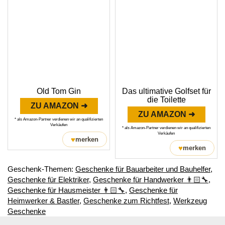
Old Tom Gin
Das ultimative Golfset für
die Toilette
ZU AMAZON ➜
ZU AMAZON ➜
* als Amazon-Partner verdienen wir an qualifizierten
Verkäufen
* als Amazon-Partner verdienen wir an qualifizierten
Verkäufen
♥
merken
♥
merken
Geschenk-Themen:
Geschenke für Bauarbeiter und Bauhelfer
,
Geschenke für Elektriker
,
Geschenke für Handwerker 👨🏻‍🔧
,
Geschenke für Hausmeister 👨🏻‍🔧
,
Geschenke für
Heimwerker & Bastler
,
Geschenke zum Richtfest
,
Werkzeug
Geschenke