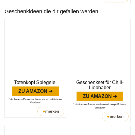
Geschenkideen die dir gefallen werden
Totenkopf Spiegelei
Geschenkset für Chili-
Liebhaber
ZU AMAZON ➜
ZU AMAZON ➜
* als Amazon-Partner verdienen wir an qualifizierten
Verkäufen
* als Amazon-Partner verdienen wir an qualifizierten
Verkäufen
♥
merken
♥
merken