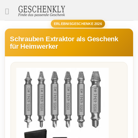
SUCHE
ERLEBNISGESCHENKE 2026
Schrauben Extraktor als Geschenk
für Heimwerker