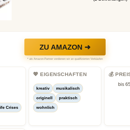
ZU AMAZON ➜
* als Amazon-Partner verdienen wir an qualifizierten Verkäufen
💖 EIGENSCHAFTEN
💰 PRE
bis 6
kreativ
musikalisch
originell
praktisch
ife Crises
wohnlich