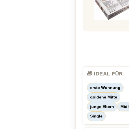
🎁 IDEAL FÜR
erste Wohnung
goldene Mitte
junge Eltern
Midl
Single