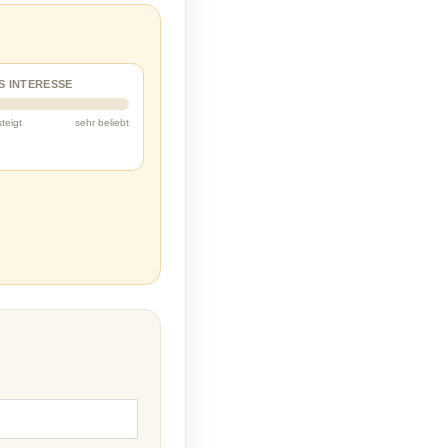
S INTERESSE
steigt
sehr beliebt