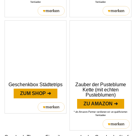
Verkäufen
Verkäufen
♥
♥
merken
merken
Geschenkbox Städtetrips
Zauber der Pusteblume
Kette (mit echten
ZUM SHOP ➜
Pusteblumen)
ZU AMAZON ➜
♥
merken
* als Amazon-Partner verdienen wir an qualifizierten
Verkäufen
♥
merken