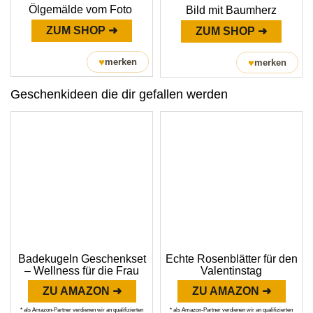
Ölgemälde vom Foto
Bild mit Baumherz
ZUM SHOP ➜
ZUM SHOP ➜
♥
merken
♥
merken
Geschenkideen die dir gefallen werden
Badekugeln Geschenkset
Echte Rosenblätter für den
– Wellness für die Frau
Valentinstag
ZU AMAZON ➜
ZU AMAZON ➜
* als Amazon-Partner verdienen wir an qualifizierten
* als Amazon-Partner verdienen wir an qualifizierten