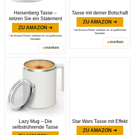
Heisenberg Tasse –
Tasse mit deiner Botschaft
setzen Sie ein Statement
ZU AMAZON ➜
ZU AMAZON ➜
* als Amazon-Partner verdienen wir an qualifizierten
Verkäufen
* als Amazon-Partner verdienen wir an qualifizierten
Verkäufen
♥
merken
♥
merken
Lazy Mug – Die
Star Wars Tasse mit Effekt
selbstrührende Tasse
ZU AMAZON ➜