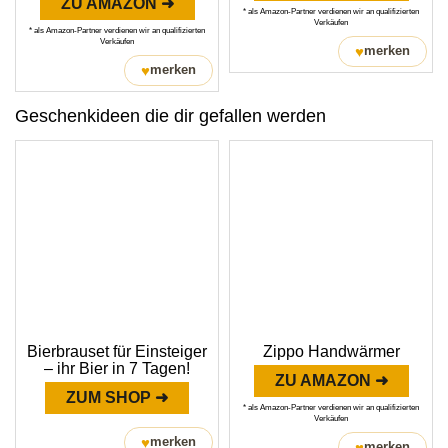
ZU AMAZON ➜
* als Amazon-Partner verdienen wir an qualifizierten
Verkäufen
* als Amazon-Partner verdienen wir an qualifizierten
Verkäufen
♥
merken
♥
merken
Geschenkideen die dir gefallen werden
Bierbrauset für Einsteiger
Zippo Handwärmer
– ihr Bier in 7 Tagen!
ZU AMAZON ➜
ZUM SHOP ➜
* als Amazon-Partner verdienen wir an qualifizierten
Verkäufen
♥
merken
♥
merken