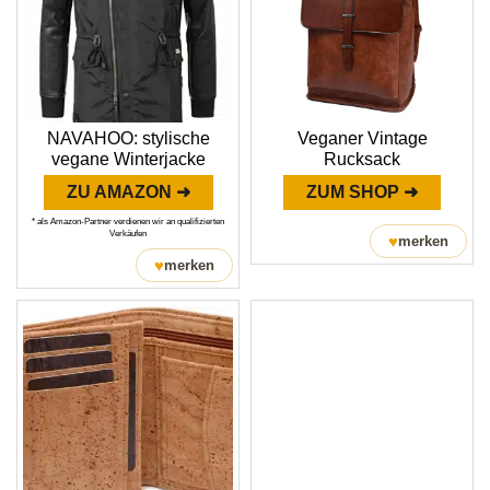
NAVAHOO: stylische
Veganer Vintage
vegane Winterjacke
Rucksack
ZU AMAZON ➜
ZUM SHOP ➜
* als Amazon-Partner verdienen wir an qualifizierten
Verkäufen
♥
merken
♥
merken