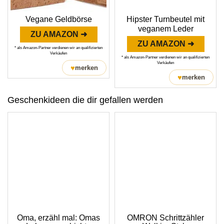
Vegane Geldbörse
Hipster Turnbeutel mit
veganem Leder
ZU AMAZON ➜
ZU AMAZON ➜
* als Amazon-Partner verdienen wir an qualifizierten
Verkäufen
* als Amazon-Partner verdienen wir an qualifizierten
Verkäufen
♥
merken
♥
merken
Geschenkideen die dir gefallen werden
Oma, erzähl mal: Omas
OMRON Schrittzähler