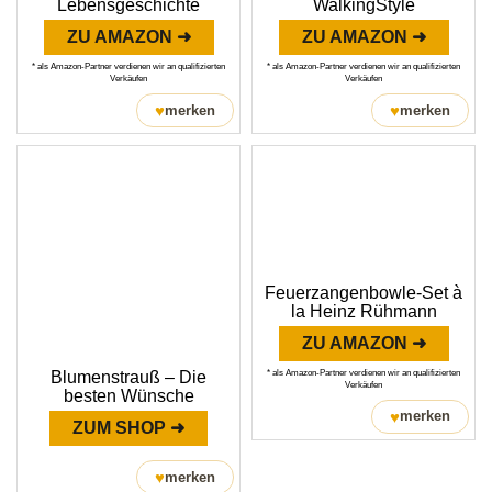
Lebensgeschichte
WalkingStyle
ZU AMAZON ➜
ZU AMAZON ➜
* als Amazon-Partner verdienen wir an qualifizierten
* als Amazon-Partner verdienen wir an qualifizierten
Verkäufen
Verkäufen
♥
♥
merken
merken
Feuerzangenbowle-Set à
la Heinz Rühmann
ZU AMAZON ➜
* als Amazon-Partner verdienen wir an qualifizierten
Blumenstrauß – Die
Verkäufen
besten Wünsche
♥
merken
ZUM SHOP ➜
♥
merken