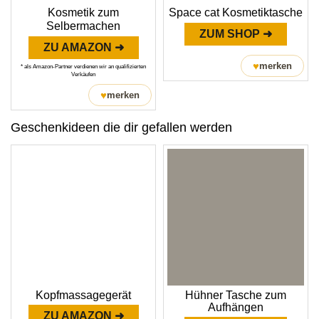
Kosmetik zum
Space cat Kosmetiktasche
Selbermachen
ZUM SHOP ➜
ZU AMAZON ➜
♥
merken
* als Amazon-Partner verdienen wir an qualifizierten
Verkäufen
♥
merken
Geschenkideen die dir gefallen werden
Kopfmassagegerät
Hühner Tasche zum
Aufhängen
ZU AMAZON ➜