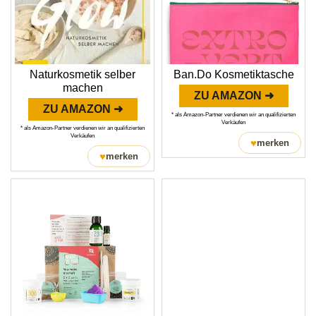
Naturkosmetik selber
Ban.Do Kosmetiktasche
machen
ZU AMAZON ➜
ZU AMAZON ➜
* als Amazon-Partner verdienen wir an qualifizierten
Verkäufen
* als Amazon-Partner verdienen wir an qualifizierten
Verkäufen
♥
merken
♥
merken