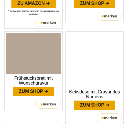
ZU AMAZON ➜
ZUM SHOP ➜
* als Amazon-Partner verdienen wir an qualifizierten
Verkäufen
♥
merken
♥
merken
Frühstücksbrett mit
Wunschgravur
ZUM SHOP ➜
Keksdose mit Gravur des
Namens
♥
merken
ZUM SHOP ➜
♥
merken