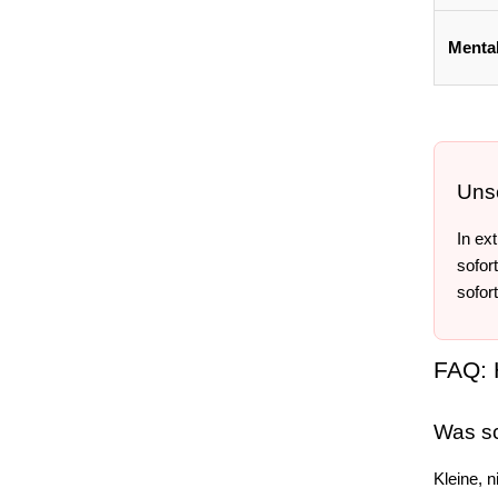
Menta
Unse
In ex
sofor
sofor
FAQ: 
Was sc
Kleine, 