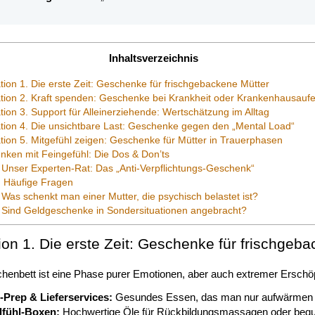
Inhaltsverzeichnis
tion 1. Die erste Zeit: Geschenke für frischgebackene Mütter
tion 2. Kraft spenden: Geschenke bei Krankheit oder Krankenhausaufe
tion 3. Support für Alleinerziehende: Wertschätzung im Alltag
tion 4. Die unsichtbare Last: Geschenke gegen den „Mental Load“
tion 5. Mitgefühl zeigen: Geschenke für Mütter in Trauerphasen
ken mit Feingefühl: Die Dos & Don’ts
Unser Experten-Rat: Das „Anti-Verpflichtungs-Geschenk“
 Häufige Fragen
Was schenkt man einer Mutter, die psychisch belastet ist?
Sind Geldgeschenke in Sondersituationen angebracht?
ion 1. Die erste Zeit: Geschenke für frischgeb
enbett ist eine Phase purer Emotionen, aber auch extremer Ersch
-Prep & Lieferservices:
Gesundes Essen, das man nur aufwärmen
fühl-Boxen:
Hochwertige Öle für Rückbildungsmassagen oder beque