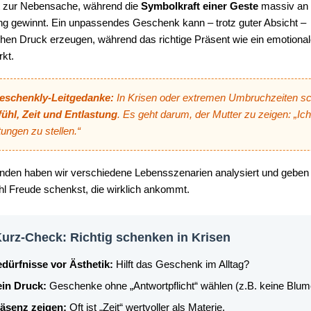
t zur Nebensache, während die
Symbolkraft einer Geste
massiv an
g gewinnt. Ein unpassendes Geschenk kann – trotz guter Absicht –
chen Druck erzeugen, während das richtige Präsent wie ein emotional
kt.
eschenkly-Leitgedanke:
In Krisen oder extremen Umbruchzeiten sc
ühl, Zeit und Entlastung
. Es geht darum, der Mutter zu zeigen: „Ich
ungen zu stellen.“
nden haben wir verschiedene Lebensszenarien analysiert und geben 
hl Freude schenkst, die wirklich ankommt.
Kurz-Check: Richtig schenken in Krisen
dürfnisse vor Ästhetik:
Hilft das Geschenk im Alltag?
in Druck:
Geschenke ohne „Antwortpflicht“ wählen (z.B. keine Blume
äsenz zeigen:
Oft ist „Zeit“ wertvoller als Materie.