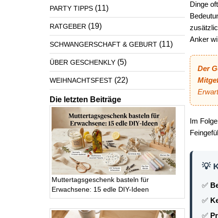
Dinge of
(11)
PARTY TIPPS
Bedeutun
(19)
RATGEBER
zusätzli
Anker wir
(11)
SCHWANGERSCHAFT & GEBURT
(5)
ÜBER GESCHENKLY
Der G
(22)
Mitgef
WEIHNACHTSFEST
Erwart
Die letzten Beiträge
Im Folge
Feingefü
💡 
Muttertagsgeschenk basteln für
✅
Be
Erwachsene: 15 edle DIY-Ideen
✅
Ke
✅
Pr