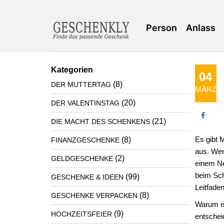
Person
Anlass
Kategorien
04
(8)
DER MUTTERTAG
MÄRZ
(20)
DER VALENTINSTAG
(21)
DIE MACHT DES SCHENKENS
Es gibt 
(8)
FINANZGESCHENKE
aus. Wen
(2)
GELDGESCHENKE
einem Ne
beim Sch
(99)
GESCHENKE & IDEEN
Leitfaden
(8)
GESCHENKE VERPACKEN
Warum is
(9)
HOCHZEITSFEIER
entschei