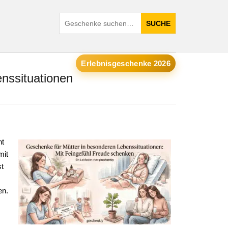
SUCHE
Erlebnisgeschenke 2026
nssituationen
ht
mit
t
en.