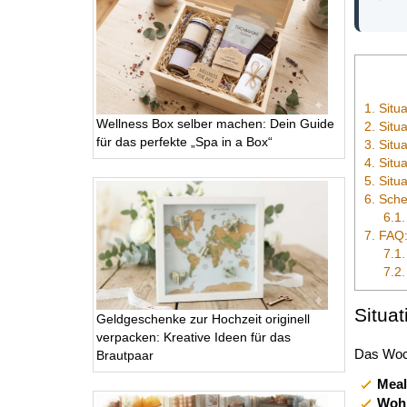
1.
Situa
Wellness Box selber machen: Dein Guide
2.
Situa
für das perfekte „Spa in a Box“
3.
Situa
4.
Situa
5.
Situa
6.
Schen
6.1.
7.
FAQ:
7.1.
7.2.
Situat
Geldgeschenke zur Hochzeit originell
verpacken: Kreative Ideen für das
Das Woch
Brautpaar
Meal
Wohl