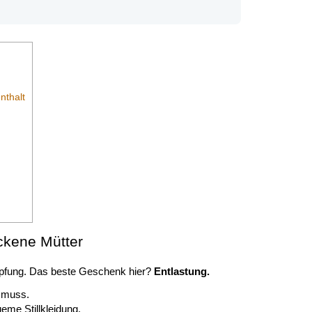
nthalt
ackene Mütter
öpfung. Das beste Geschenk hier?
Entlastung.
 muss.
me Stillkleidung.