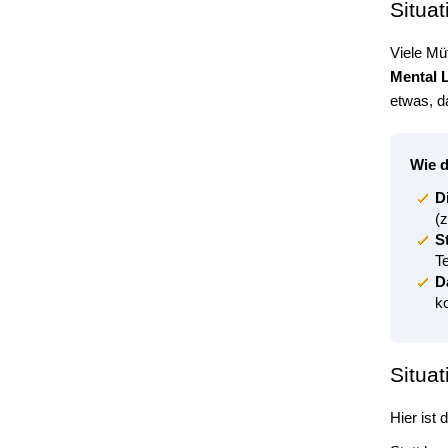
Situa
Viele Mü
Mental 
etwas, d
Wie d
Di
(
S
T
D
k
Situat
Hier ist