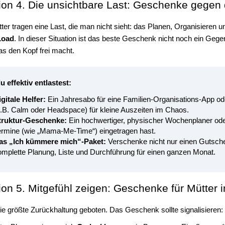
tion 4. Die unsichtbare Last: Geschenke gegen
tter tragen eine Last, die man nicht sieht: das Planen, Organisieren 
Load
. In dieser Situation ist das beste Geschenk nicht noch ein Ge
as den Kopf frei macht.
u effektiv entlastest:
gitale Helfer:
Ein Jahresabo für eine Familien-Organisations-App o
z.B. Calm oder Headspace) für kleine Auszeiten im Chaos.
truktur-Geschenke:
Ein hochwertiger, physischer Wochenplaner oder 
ermine (wie „Mama-Me-Time“) eingetragen hast.
as „Ich kümmere mich“-Paket:
Verschenke nicht nur einen Gutsch
omplette Planung, Liste und Durchführung für einen ganzen Monat.
ion 5. Mitgefühl zeigen: Geschenke für Mütter
 die größte Zurückhaltung geboten. Das Geschenk sollte signalisieren: