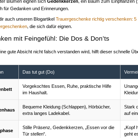
nter Blumen eignen sich
Gedenkkerzen
, ein Baum zum Einpflanzen (
h für Gedanken und Erinnerungen.
ir auch unseren Blogartikel
Trauergeschenke richtig verschenken: 5
ergeschenken
, die sich dafür eignen.
ken mit Feingefühl: Die Dos & Don’ts
ine gute Absicht nicht falsch verstanden wird, hilft dieser schnelle 
on
Das tut gut (Do)
Vermei
Vorgekochtes Essen, Ruhe, praktische Hilfe
Unange
nbett
im Haushalt.
Kleidu
Bequeme Kleidung (Schlappen), Hörbücher,
Stark 
enhaus
extra langes Ladekabel.
auf ein
Stille Präsenz, Gedenkkerzen, „Essen vor die
„Kopf 
rphase
Tür stellen“.
geht es