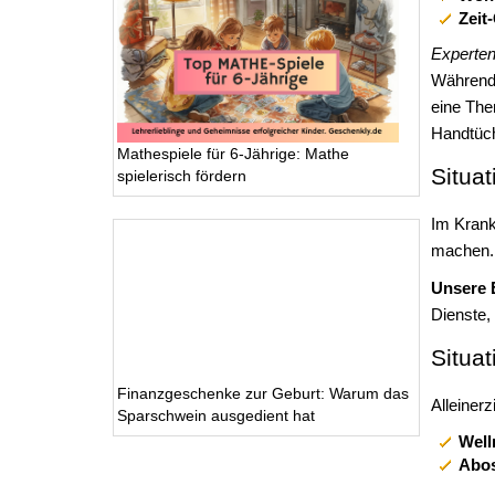
Zeit
Experten
Während 
eine The
Handtüch
Mathespiele für 6-Jährige: Mathe
Situa
spielerisch fördern
Im Krank
machen.
Unsere 
Dienste,
Situat
Finanzgeschenke zur Geburt: Warum das
Alleiner
Sparschwein ausgedient hat
Well
Abos