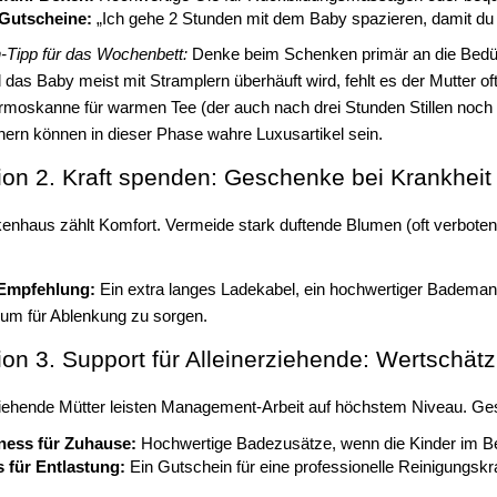
-Gutscheine:
„Ich gehe 2 Stunden mit dem Baby spazieren, damit du 
-Tipp für das Wochenbett:
Denke beim Schenken primär an die Bedürf
das Baby meist mit Stramplern überhäuft wird, fehlt es der Mutter oft
rmoskanne für warmen Tee (der auch nach drei Stunden Stillen noch 
ern können in dieser Phase wahre Luxusartikel sein.
tion 2. Kraft spenden: Geschenke bei Krankhei
enhaus zählt Komfort. Vermeide stark duftende Blumen (oft verboten)
Empfehlung:
Ein extra langes Ladekabel, ein hochwertiger Bademan
 um für Ablenkung zu sorgen.
ion 3. Support für Alleinerziehende: Wertschätz
ziehende Mütter leisten Management-Arbeit auf höchstem Niveau. Gesch
ness für Zuhause:
Hochwertige Badezusätze, wenn die Kinder im Bet
 für Entlastung:
Ein Gutschein für eine professionelle Reinigungskra