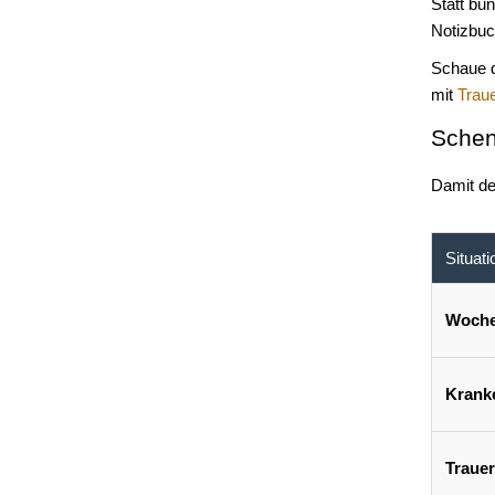
Statt bu
Notizbuc
Schaue d
mit
Trau
Schen
Damit de
Situati
Woche
Krank
Traue