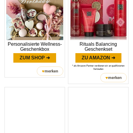
Personalisierte Wellness-
Rituals Balancing
Geschenkbox
Geschenkset
ZUM SHOP ➜
ZU AMAZON ➜
* als Amazon-Partner verdienen wir an qualifizierten
Verkäufen
♥
merken
♥
merken