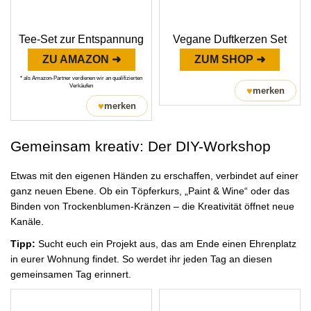
Tee-Set zur Entspannung
Vegane Duftkerzen Set
ZU AMAZON ➜
ZUM SHOP ➜
* als Amazon-Partner verdienen wir an qualifizierten
Verkäufen
♥
merken
♥
merken
Gemeinsam kreativ: Der DIY-Workshop
Etwas mit den eigenen Händen zu erschaffen, verbindet auf einer
ganz neuen Ebene. Ob ein Töpferkurs, „Paint & Wine“ oder das
Binden von Trockenblumen-Kränzen – die Kreativität öffnet neue
Kanäle.
Tipp:
Sucht euch ein Projekt aus, das am Ende einen Ehrenplatz
in eurer Wohnung findet. So werdet ihr jeden Tag an diesen
gemeinsamen Tag erinnert.