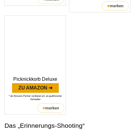
♥
merken
Picknickkorb Deluxe
ZU AMAZON ➜
* als Amazon-Partner verdienen wir an qualifizierten
Verkäufen
♥
merken
Das „Erinnerungs-Shooting“