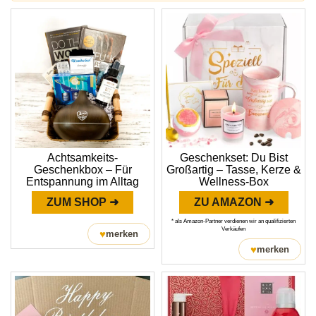
Achtsamkeits-
Geschenkset: Du Bist
Geschenkbox – Für
Großartig – Tasse, Kerze &
Entspannung im Alltag
Wellness-Box
ZUM SHOP ➜
ZU AMAZON ➜
* als Amazon-Partner verdienen wir an qualifizierten
Verkäufen
♥
merken
♥
merken