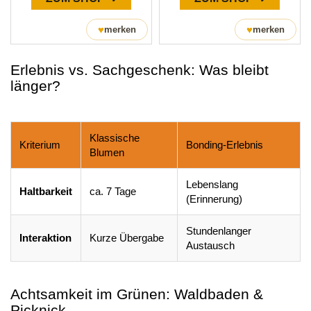
♥
♥
merken
merken
Erlebnis vs. Sachgeschenk: Was bleibt
länger?
Klassische
Kriterium
Bonding-Erlebnis
Blumen
Lebenslang
Haltbarkeit
ca. 7 Tage
(Erinnerung)
Stundenlanger
Interaktion
Kurze Übergabe
Austausch
Achtsamkeit im Grünen: Waldbaden &
Picknick