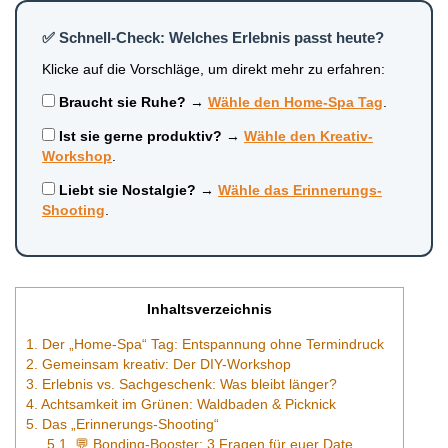
✅ Schnell-Check: Welches Erlebnis passt heute?
Klicke auf die Vorschläge, um direkt mehr zu erfahren:
Braucht sie Ruhe?
→
Wähle den Home-Spa Tag
.
Ist sie gerne produktiv?
→
Wähle den Kreativ-
Workshop
.
Liebt sie Nostalgie?
→
Wähle das Erinnerungs-
Shooting
.
Inhaltsverzeichnis
1.
Der „Home-Spa“ Tag: Entspannung ohne Termindruck
2.
Gemeinsam kreativ: Der DIY-Workshop
3.
Erlebnis vs. Sachgeschenk: Was bleibt länger?
4.
Achtsamkeit im Grünen: Waldbaden & Picknick
5.
Das „Erinnerungs-Shooting“
5.1.
💬 Bonding-Booster: 3 Fragen für euer Date