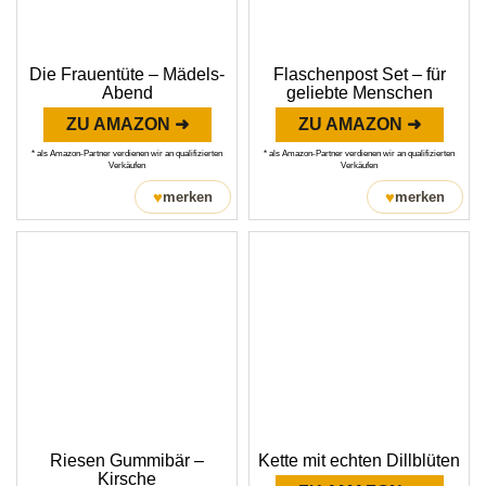
Die Frauentüte – Mädels-
Flaschenpost Set – für
Abend
geliebte Menschen
ZU AMAZON ➜
ZU AMAZON ➜
* als Amazon-Partner verdienen wir an qualifizierten
* als Amazon-Partner verdienen wir an qualifizierten
Verkäufen
Verkäufen
♥
♥
merken
merken
Riesen Gummibär –
Kette mit echten Dillblüten
Kirsche