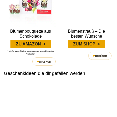
Blumenbouquette aus
Blumenstrauß – Die
Schokolade
besten Wünsche
ZU AMAZON ➜
ZUM SHOP ➜
* als Amazon-Partner verdienen wir an qualifizierten
Verkäufen
♥
merken
♥
merken
Geschenkideen die dir gefallen werden