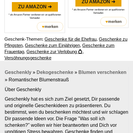
ZU AMAZON ➜
ZU AMAZON ➜
* als Amazon-Partner verdienen wir an qualifizierten
Verkäufen
* als Amazon-Partner verdienen wir an qualifizierten
Verkäufen
♥
merken
♥
merken
Geschenk-Themen:
Geschenke für die Ehefrau
,
Geschenke zu
Pfingsten
,
Geschenke zum Einjährigen
,
Geschenke zum
Frauentag
,
Geschenke zur Verlobung 💍
,
Versöhnungsgeschenke
Geschenkly
»
Dekogeschenke
»
Blumen verschenken
»
Romantischer Blumenstrauß
Über Geschenkly
Geschenkly hat es sich zum Ziel gesetzt, Dir passende
und originelle Geschenkideen zu präsentieren. Du
bestimmst, wen du beschenken möchtest und wir schlagen
Dir passende Ideen vor. Die Frage "Was soll ich
schenken?" wollen wir hier beantworten und Dich vor
unnötigen Stress bewahren. Geschenke finden und