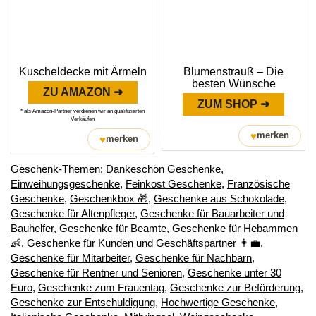
Kuscheldecke mit Ärmeln
Blumenstrauß – Die
besten Wünsche
ZU AMAZON ➜
ZUM SHOP ➜
* als Amazon-Partner verdienen wir an qualifizierten
Verkäufen
♥
merken
♥
merken
Geschenk-Themen:
Dankeschön Geschenke
,
Einweihungsgeschenke
,
Feinkost Geschenke
,
Französische
Geschenke
,
Geschenkbox 🎁
,
Geschenke aus Schokolade
,
Geschenke für Altenpfleger
,
Geschenke für Bauarbeiter und
Bauhelfer
,
Geschenke für Beamte
,
Geschenke für Hebammen
👶
,
Geschenke für Kunden und Geschäftspartner 👨‍💼
,
Geschenke für Mitarbeiter
,
Geschenke für Nachbarn
,
Geschenke für Rentner und Senioren
,
Geschenke unter 30
Euro
,
Geschenke zum Frauentag
,
Geschenke zur Beförderung
,
Geschenke zur Entschuldigung
,
Hochwertige Geschenke
,