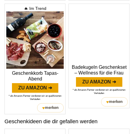
🔥 Im Trend
Badekugeln Geschenkset
– Wellness für die Frau
Geschenkkorb Tapas-
Abend
ZU AMAZON ➜
ZU AMAZON ➜
* als Amazon-Partner verdienen wir an qualifizierten
Verkäufen
* als Amazon-Partner verdienen wir an qualifizierten
Verkäufen
♥
merken
♥
merken
Geschenkideen die dir gefallen werden