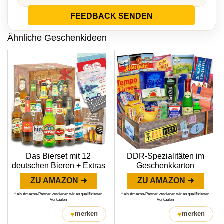
FEEDBACK SENDEN
Ähnliche Geschenkideen
Das Bierset mit 12
DDR-Spezialitäten im
deutschen Bieren + Extras
Geschenkkarton
ZU AMAZON ➜
ZU AMAZON ➜
* als Amazon-Partner verdienen wir an qualifizierten
* als Amazon-Partner verdienen wir an qualifizierten
Verkäufen
Verkäufen
♥
♥
merken
merken