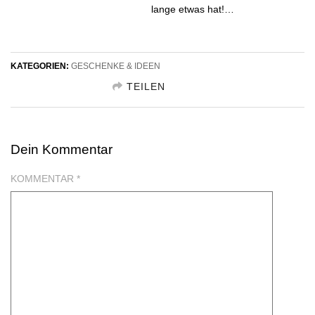
lange etwas hat!…
KATEGORIEN:
GESCHENKE & IDEEN
TEILEN
GESCHENKIDEE TEILEN FACEBOOK
Dein Kommentar
GESCHENKIDEE TEILEN TWITTER
KOMMENTAR
*
GESCHENKIDEE TEILEN GOOGLE