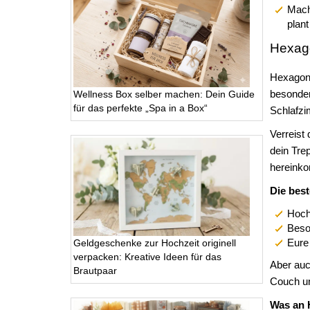
Mach
plant
Hexago
Hexagonka
besonder
Wellness Box selber machen: Dein Guide
für das perfekte „Spa in a Box“
Schlafzi
Verreist
dein Tre
hereink
Die bes
Hoch
Beso
Eure
Geldgeschenke zur Hochzeit originell
verpacken: Kreative Ideen für das
Aber auch
Brautpaar
Couch u
Was an 