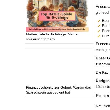
Anders a
gibt euc
Euer
Eure
Euer
Mathespiele für 6-Jährige: Mathe
Euren
spielerisch fördern
Erinnert
euch gera
Unser G
zusamme
Die Kach
Übrigen
Löcherbo
Finanzgeschenke zur Geburt: Warum das
Sparschwein ausgedient hat
Fotoer
Natürlic