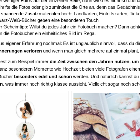
r weniger Fotos auf der einzelnen Seite, dann wirkt es nicht so überl
rifte die Fotos oder gib zumindest die Orte an, denn das Gedächtnis
spannende Zusatzmaterialen hoch: Landkarten, Eintrittskarten, Tick
arz-Weiß-Bücher geben eine besonderen Touch
r Geheimtipp: Willst du jedes Jahr ein Fotobuch machen? Dann achte 
 die Fotobücher ein einheitliches Bild im Regal.
aus eigener Erfahrung nochmal: Es ist unglaublich sinnvoll, dass du d
nnerungen verloren
und wenn man gleich mehrere auf einmal plant, wi
est zum Beispiel immer
die Zeit zwischen den Jahren nutzen, um 
ganz besonderen Momente wie Hochzeit bieten viele Fotografen einen 
 Bücher
besonders edel und schön
werden. Und natürlich kannst du
en
, was immer noch richtig klasse aussieht. Vielleicht sogar noch sc