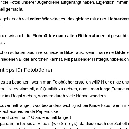
ir die Fotos unserer Jugendliebe aufgehängt haben. Eigentlich immer 
ell gemacht.
 geht noch viel
edler
: Wie wäre es, das gleiche mit einer
Lichterket
t.
ben wir auch die
Flohmärkte nach alten Bilderrahmen
abgesucht un
us.
schön schauen auch verschiedene Bilder aus, wenn man eine
Bilder
chiedenen Bilder anordnen kannst. Mit passender Hintergrundbeleuchtu
tipps für Fotobücher
 es zu beachten, wenn man Fotobücher erstellen will? Hier einige un
rell ist es sinnvoll, auf Qualität zu achten, damit man lange Freude a
nur im Regal stehen, sondern durch viele Hände wandern.
over hält länger, was besonders wichtig ist bei Kinderfotos, wenn ma
e auf ausreichende Papierdicke
zend oder matt? Glänzend hält länger!
parsam mit Special Effects (wie Smileys), da diese nach der Zeit oft 