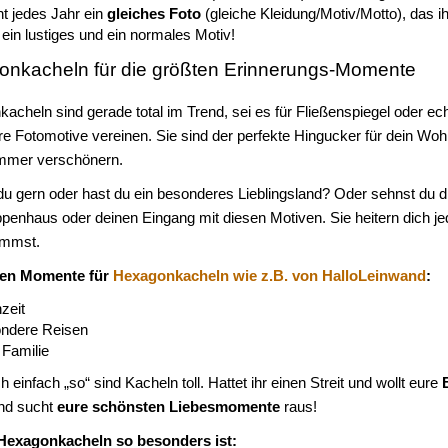
t jedes Jahr ein
gleiches Foto
(gleiche Kleidung/Motiv/Motto), das i
 ein lustiges und ein normales Motiv!
nkacheln für die größten Erinnerungs-Momente
cheln sind gerade total im Trend, sei es für Fließenspiegel oder echt
e Fotomotive vereinen. Sie sind der perfekte Hingucker für dein W
mmer verschönern.
 du gern oder hast du ein besonderes Lieblingsland? Oder sehnst du
ppenhaus oder deinen Eingang mit diesen Motiven. Sie heitern dich j
ommst.
ten Momente für
Hexagonkacheln wie z.B. von HalloLeinwand
:
zeit
ndere Reisen
 Familie
 einfach „so“ sind Kacheln toll. Hattet ihr einen Streit und wollt eure
nd sucht
eure schönsten Liebesmomente
raus!
Hexagonkacheln so besonders ist: