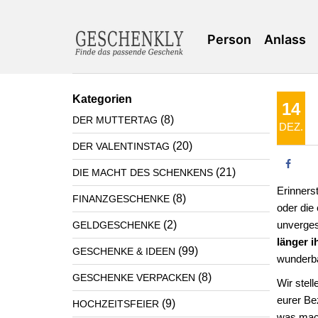
Person
Anlass
Kategorien
14
(8)
DER MUTTERTAG
DEZ.
(20)
DER VALENTINSTAG
(21)
DIE MACHT DES SCHENKENS
Erinners
(8)
FINANZGESCHENKE
oder die
(2)
unverges
GELDGESCHENKE
länger 
(99)
GESCHENKE & IDEEN
wunderba
(8)
GESCHENKE VERPACKEN
Wir stell
eurer Be
(9)
HOCHZEITSFEIER
was mach