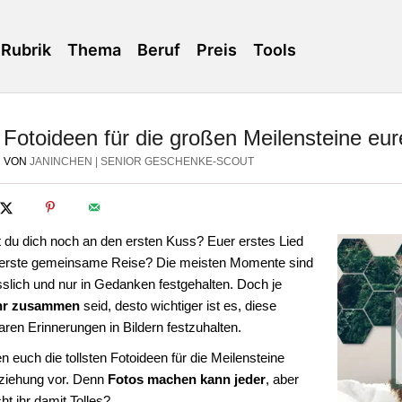
Rubrik
Thema
Beruf
Preis
Tools
Fotoideen für die großen Meilensteine eu
VON
JANINCHEN | SENIOR GESCHENKE-SCOUT
t du dich noch an den ersten Kuss? Euer erstes Lied
 erste gemeinsame Reise? Die meisten Momente sind
slich und nur in Gedanken festgehalten. Doch je
ihr zusammen
seid, desto wichtiger ist es, diese
ren Erinnerungen in Bildern festzuhalten.
en euch die tollsten Fotoideen für die Meilensteine
ziehung vor. Denn
Fotos machen kann jeder
, aber
t ihr damit Tolles?