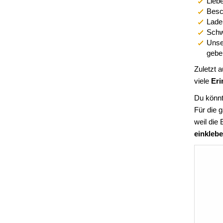
Liebe
Besch
Lade 
Schw
Unse
geben
Zuletzt 
viele
Eri
Du könnt
Für die 
weil die
einkleb