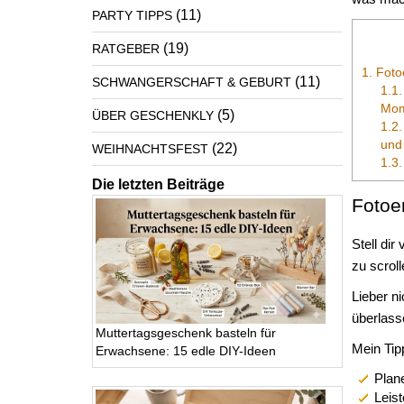
(11)
PARTY TIPPS
(19)
RATGEBER
1.
Fotoe
(11)
SCHWANGERSCHAFT & GEBURT
1.1.
Mom
(5)
ÜBER GESCHENKLY
1.2.
und
(22)
WEIHNACHTSFEST
1.3.
Die letzten Beiträge
Fotoe
Stell dir
zu scrol
Lieber n
überlass
Muttertagsgeschenk basteln für
Mein Tip
Erwachsene: 15 edle DIY-Ideen
Plan
Leis