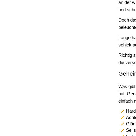
an der w
und schn
Doch das
beleuchte
Lange ha
schick a
Richtig 
die vers
Geheim
Was gibt
hat. Gene
einfach 
Hardc
Acht
Glän
Sei s