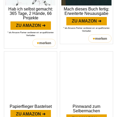
Hab ich selbst gemacht:
Mach dieses Buch fertig:
365 Tage, 2 Hände, 66
Erweiterte Neuausgabe
Projekte
ZU AMAZON ➜
ZU AMAZON ➜
* als Amazon-Partner verdienen wir an qualifizierten
Verkäufen
* als Amazon-Partner verdienen wir an qualifizierten
Verkäufen
♥
merken
♥
merken
Papierflieger Bastelset
Pinnwand zum
Selbermachen
ZU AMAZON ➜