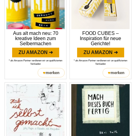
Aus alt mach neu: 70
FOOD CUBES –
kreative Ideen zum
Inspiration für neue
Selbermachen
Gerichte!
ZU AMAZON ➜
ZU AMAZON ➜
* als Amazon-Partner verdienen wir an qualifizierten
* als Amazon-Partner verdienen wir an qualifizierten
Verkäufen
Verkäufen
♥
♥
merken
merken