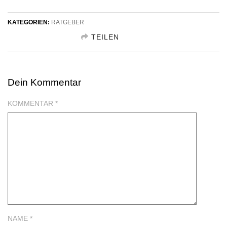
KATEGORIEN:
RATGEBER
TEILEN
GESCHENKIDEE TEILEN FACEBOOK
Dein Kommentar
GESCHENKIDEE TEILEN TWITTER
KOMMENTAR
*
GESCHENKIDEE TEILEN GOOGLE
NAME *