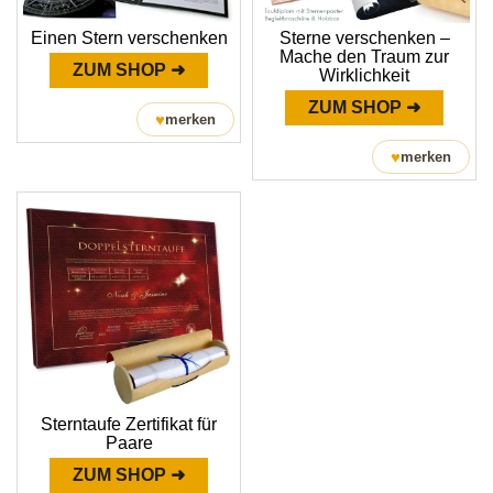
Einen Stern verschenken
Sterne verschenken –
Mache den Traum zur
ZUM SHOP ➜
Wirklichkeit
ZUM SHOP ➜
♥
merken
♥
merken
Sterntaufe Zertifikat für
Paare
ZUM SHOP ➜